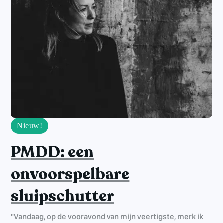
Nieuw!
PMDD: een
onvoorspelbare
sluipschutter
"Vandaag, op de vooravond van mijn veertigste, merk ik