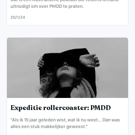
uitnodigt om over PMDD te praten.
20/1/24
Expeditie rollercoaster: PMDD
"Als ik 15 jaar geleden wist, wat ik nu weet... Dan was
alles een stuk makkelijker geweest."