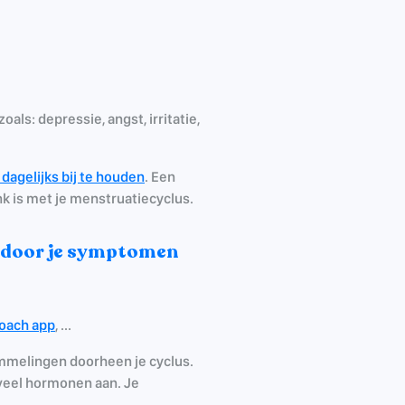
als: depressie, angst, irritatie,
gelijks bij te houden
. Een
nk is met je menstruatiecyclus.
s door je symptomen
oach app
, ...
mmelingen doorheen je cyclus.
 veel hormonen aan. Je