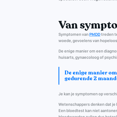
Van sympto
Symptomen van
PMDD
treden te
woede, gevoelens van hopeloos
De enige manier om een diagnos
huisarts, gynaecoloog of psychia
De enige manier om
gedurende 2 maanden
Je kan je symptomen op verschil
Wetenschappers denken dat je h
Een bloedtest kan niet aantonen
bloedwaarden zullen dus hetzel