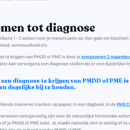
men tot diagnose
lkens 1 - 2 weken voor je menstruatie op. Het gaat om klachten zo
heid, vermoeidheid etc.
e te krijgen van PMDD of PME is door je
symptomen 2 maanden da
ter kan vervolgens een diagnose stellen als er een duidelijke li
 een diagnose te krijgen van PMDD of PME i
 dagelijks bij te houden.
lende manieren tracken: op papier, in een dagboek, in de
PMS C
ersenen overgevoelig zijn voor de natuurlijke hormonale scho
 of je PMDD of PME hebt. Je maakt namelijk niet te weinig of te
fde zijn als iemand zonder PMDD of PME.