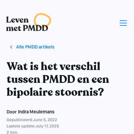
Alle PMDD artikels
Wat is het verschil
tussen PMDD en een
bipolaire stoornis?
Door
Indra Meulemans
Gepubliceerd:
June 5, 2022
Laatste update:
July 17, 2025
2 min.