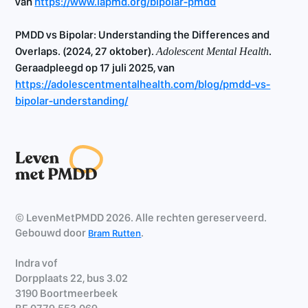
van
https://www.iapmd.org/bipolar-pmdd
PMDD vs Bipolar: Understanding the Differences and
Overlaps. (2024, 27 oktober).
.
Adolescent Mental Health
Geraadpleegd op 17 juli 2025, van
https://adolescentmentalhealth.com/blog/pmdd-vs-
bipolar-understanding/
© LevenMetPMDD 2026. Alle rechten gereserveerd.
Gebouwd door
.
Bram Rutten
Indra vof
Dorpplaats 22, bus 3.02
3190 Boortmeerbeek