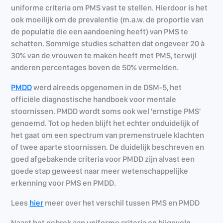
uniforme criteria om PMS vast te stellen. Hierdoor is het
ook moeilijk om de prevalentie (m.a.w. de proportie van
de populatie die een aandoening heeft) van PMS te
schatten. Sommige studies schatten dat ongeveer 20 à
30% van de vrouwen te maken heeft met PMS, terwijl
anderen percentages boven de 50% vermelden.
PMDD
werd alreeds opgenomen in de DSM-5, het
officiële diagnostische handboek voor mentale
stoornissen. PMDD wordt soms ook wel 'ernstige PMS'
genoemd. Tot op heden blijft het echter onduidelijk of
het gaat om een spectrum van premenstruele klachten
of twee aparte stoornissen. De duidelijk beschreven en
goed afgebakende criteria voor PMDD zijn alvast een
goede stap geweest naar meer wetenschappelijke
erkenning voor PMS en PMDD.
Lees
hier
meer over het verschil tussen PMS en PMDD
Naast het gebrek aan uniforme criteria en bijgevolg