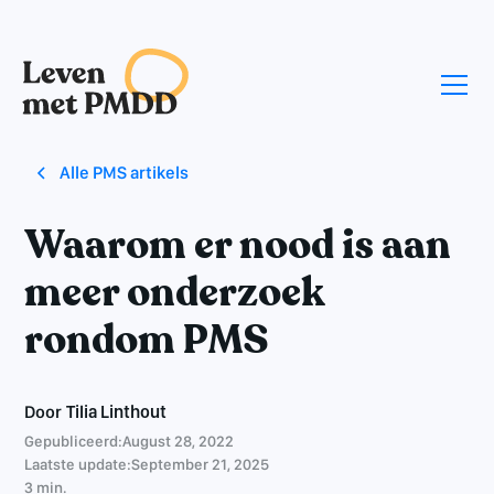
Alle PMS artikels
Waarom er nood is aan
meer onderzoek
rondom PMS
Door
Tilia Linthout
Gepubliceerd:
August 28, 2022
Laatste update:
September 21, 2025
3 min.