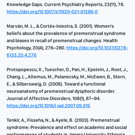
Knowledge Gaps. Current Psychiatry Reports, 23(11), 78.
https://doi.org/10.1007/s11920-021-01286-0
Marván, M. L., & Cortés-Iniestra, S. (2001). Women’s
beliefs about the prevalence of premenstrual syndrome
and biases in recall of premenstrual changes. Health
Psychology, 20(4), 276–280.
https://doi.org/10.1037/0278-
6133.20.4.276
Protopopescu, X., Tuescher, O., Pan, H., Epstein, J., Root, J.,
Chang, L., Altemus, M., Polanecsky, M., McEwen, B., Stern,
E., & Silbersweig, D. (2008). Toward a functional
neuroanatomy of premenstrual dysphoric disorder.
Journal of Affective Disorders, 108(1), 87–94.
https://doi.org/10.1016/j.jad.2007.09.015
Tenkir, A., Fisseha, N., & Ayele, B. (2003). Premenstrual
syndrome: Prevalence and effect on academic and social
performances of students in Jimma University, Ethiopia.